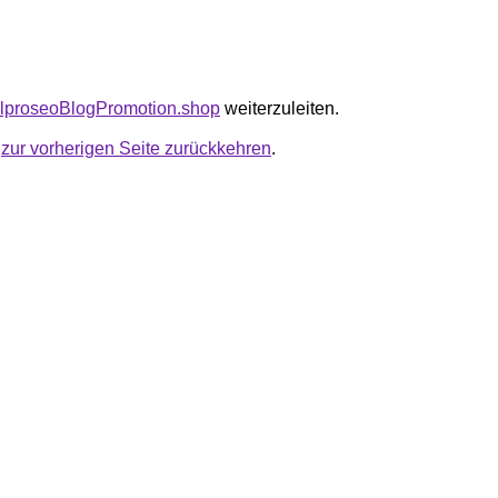
balproseoBlogPromotion.shop
weiterzuleiten.
u
zur vorherigen Seite zurückkehren
.